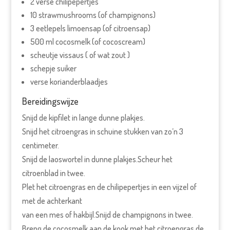
2 verse chilipepertjes
10 strawmushrooms (of champignons)
3 eetlepels limoensap (of citroensap)
500 ml cocosmelk (of cocoscream)
scheutje vissaus ( of wat zout )
schepje suiker
verse korianderblaadjes
Bereidingswijze
Snijd de kipfilet in lange dunne plakjes.
Snijd het citroengras in schuine stukken van zo’n 3
centimeter.
Snijd de laoswortel in dunne plakjes.Scheur het
citroenblad in twee.
Plet het citroengras en de chilipepertjes in een vijzel of
met de achterkant
van een mes of hakbijl.Snijd de champignons in twee.
Breng de cocosmelk aan de kook met het citroengras,de