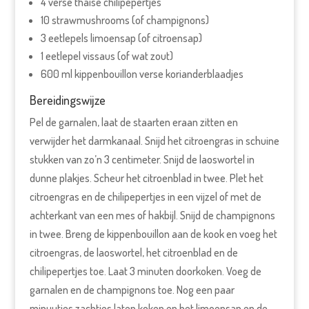
4 verse thaise chilipepertjes
10 strawmushrooms (of champignons)
3 eetlepels limoensap (of citroensap)
1 eetlepel vissaus (of wat zout)
600 ml kippenbouillon verse korianderblaadjes
Bereidingswijze
Pel de garnalen, laat de staarten eraan zitten en
verwijder het darmkanaal. Snijd het citroengras in schuine
stukken van zo’n 3 centimeter. Snijd de laoswortel in
dunne plakjes. Scheur het citroenblad in twee. Plet het
citroengras en de chilipepertjes in een vijzel of met de
achterkant van een mes of hakbijl. Snijd de champignons
in twee. Breng de kippenbouillon aan de kook en voeg het
citroengras, de laoswortel, het citroenblad en de
chilipepertjes toe. Laat 3 minuten doorkoken. Voeg de
garnalen en de champignons toe. Nog een paar
minuutjes zachtjes laten koken en het limoensap en de